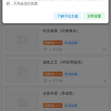
的，只为会员们负责
付费阅读
10
未分类
￥
了解子比主题
立即设置
20天前
8
剑灵修真（经典修仙）
付费阅读
10
未分类
￥
24天前
12
咸鱼之王（H5友商提供）
付费阅读
10
未分类
￥
27天前
6
全面学霸（养成类）
付费阅读
10
未分类
￥