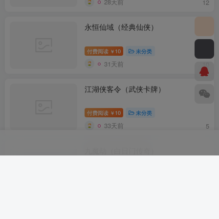
28天前
12
永恒仙域（经典仙侠）
付费阅读
10
未分类
￥
31天前
10
江湖侠客令（武侠卡牌）
付费阅读
10
未分类
￥
33天前
5
九魔劫（白日门传奇）
付费阅读
10
未分类
￥
36天前
8
九州封魔劫H5（大佬赞助）