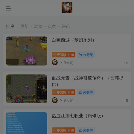
排序
更新
浏览
点赞
评论
白画西游（梦幻系列）
付费阅读
10
未分类
￥
9天前
12
血战元素（战神引擎传奇）（友商提
供）
付费阅读
10
未分类
￥
9天前
15
热血江湖七职业（精修版）
付费阅读
10
未分类
￥