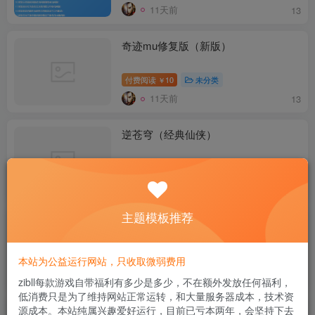
11天前
13
奇迹mu修复版（新版）
付费阅读
10
未分类
￥
11天前
13
逆苍穹（经典仙侠）
付费阅读
10
未分类
￥
12天前
12
主题模板推荐
神都奇探H5（侦探类游戏）
付费阅读
10
未分类
本站为公益运行网站，只收取微弱费用
￥
17天前
12
zibll每款游戏自带福利有多少是多少，不在额外发放任何福利，
低消费只是为了维持网站正常运转，和大量服务器成本，技术资
源成本。本站纯属兴趣爱好运行，目前已亏本两年，会坚持下去
天魔霸业（幽冥传奇）