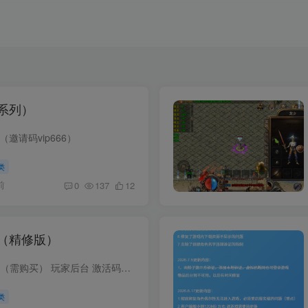
系列）
邀请码vip666）
类
前
0
137
12
（精修版）
客户端下载 CDK激活（需购买） 玩家后台 激活码领取（需提货码）
类