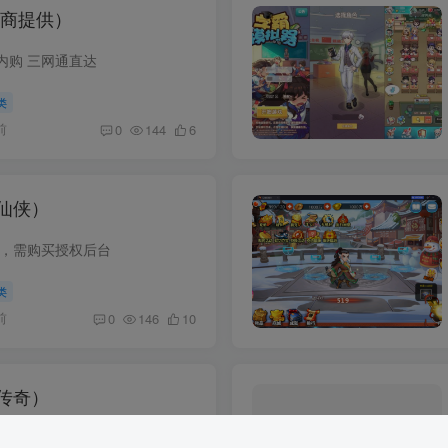
友商提供）
内购 三网通直达
类
前
0
144
6
仙侠）
台，需购买授权后台
类
前
0
146
10
传奇）
客户端下载 注意！ 武魂就是转生，进地图进不去就是武魂等级不到。