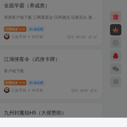
全面学霸（养成类）
简易客户端下载 三网通直达 CDK激活 玩家后台 激活码领取地址
付费阅读
10
未分类
￥
公益手游
29天前
0
121
12
江湖侠客令（武侠卡牌）
客户端下载
付费阅读
10
未分类
￥
公益手游
34天前
0
97
5
九州封魔劫H5（大佬赞助）
简易客户端下载 三网通直达 PS：1.新账号充值砸蛋红包币相关，必须先发一次物品到邮件才能充值！2.浏览器不能开无痕，否则功能拉取不到角色！