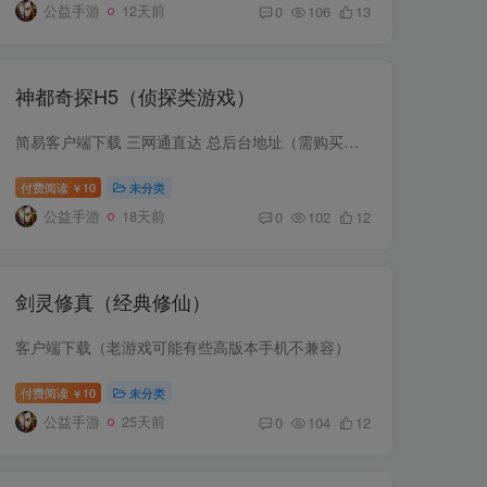
公益手游
12天前
0
106
13
神都奇探H5（侦探类游戏）
简易客户端下载 三网通直达 总后台地址（需购买密码）
付费阅读
10
未分类
￥
公益手游
18天前
0
102
12
剑灵修真（经典修仙）
客户端下载（老游戏可能有些高版本手机不兼容）
付费阅读
10
未分类
￥
公益手游
25天前
0
104
12