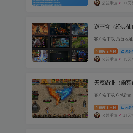
公益手游
11天
逆苍穹（经典仙
客户端下载 后台地
付费阅读
10
未分
￥
公益手游
13天
天魔霸业（幽冥
客户端下载 GM后
付费阅读
10
未分
￥
公益手游
21天