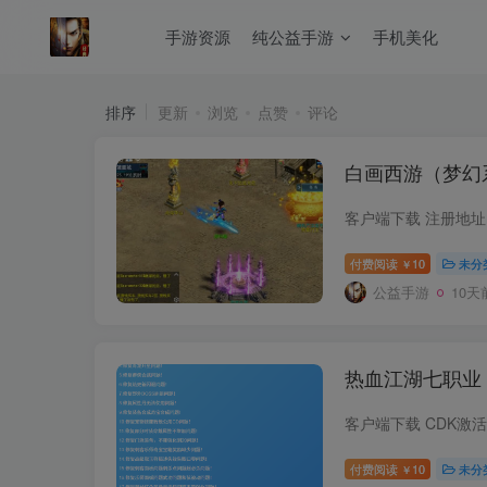
手游资源
纯公益手游
手机美化
排序
更新
浏览
点赞
评论
白画西游（梦幻
客户端下载 注册地址（
付费阅读
10
未分
￥
公益手游
10天
热血江湖七职业
付费阅读
10
未分
￥