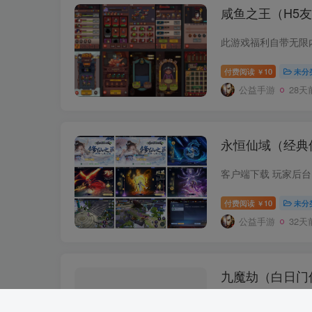
咸鱼之王（H5
此游戏福利自带无限
付费阅读
10
未分
￥
公益手游
28天
永恒仙域（经典
客户端下载 玩家后
付费阅读
10
未分
￥
公益手游
32天
九魔劫（白日门