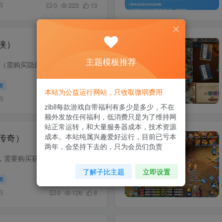
前
0
223
13
侠）
主题模板推荐
址（需购买隐藏获取密码）
类
本站为公益运行网站，只收取微弱费用
前
0
105
12
zibll每款游戏自带福利有多少是多少，不在
额外发放任何福利，低消费只是为了维持网
站正常运转，和大量服务器成本，技术资源
传奇）
成本。本站纯属兴趣爱好运行，目前已亏本
两年，会坚持下去的，只为会员们负责
台，需要购买获取密码
了解子比主题
立即设置
类
前
0
126
8