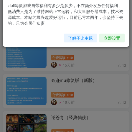
zibll每款游戏自带福利有多少是多少，不在额外发放任何福利，
血战元素（战神引擎传奇）（友商提
低消费只是为了维持网站正常运转，和大量服务器成本，技术资
供）
源成本。本站纯属兴趣爱好运行，目前已亏本两年，会坚持下去
付费阅读
10
￥
的，只为会员们负责
13天前
15
了解子比主题
立即设置
热血江湖七职业（精修版）
付费阅读
10
￥
15天前
13
奇迹mu修复版（新版）
付费阅读
10
￥
16天前
13
逆苍穹（经典仙侠）
付费阅读
10