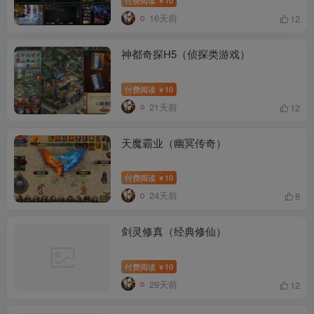
￥
16天前
12
神都奇探H5（侦探类游戏）
付费阅读
10
￥
21天前
12
天魔霸业（幽冥传奇）
付费阅读
10
￥
24天前
8
剑灵修真（经典修仙）
付费阅读
10
￥
29天前
12