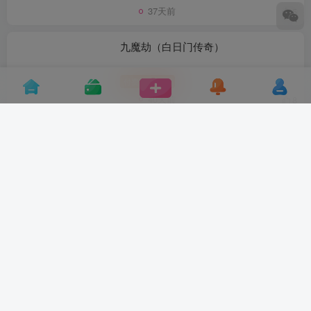
37天前
5
九魔劫（白日门传奇）
付费阅读
10
￥
40天前
8
九州封魔劫H5（大佬赞助）
付费阅读
10
￥
1个月前
8
浪漫水世界（第六赛季）
付费阅读
10
￥
1个月前
9
一刀传世（传奇世界经典）