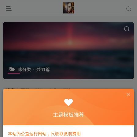
未分类
共41篇
排序
更新
浏览
点赞
评论
白画西游（梦幻系列）
主题模板推荐
付费阅读
10
￥
13天前
12
本站为公益运行网站，只收取微弱费用