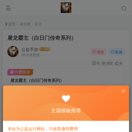
首页
未分类
正文
屠龙霸主（白日门传奇系列）
公益手游
关注
私信
36天前更新
0
202
9
付费阅读
屠龙霸主（白日门传奇系列）
此内容为付费阅读，请付费后查看
10
限时特惠
30
￥
￥
免费
主题模板推荐
免费
黄金会员
钻石会员
立即购买
本站为公益运行网站，只收取微弱费用