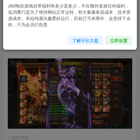
您当前未登录！建议登陆后购买，可保存购买订单
zibll每款游戏自带福利有多少是多少，不在额外发放任何福利，
低消费只是为了维持网站正常运转，和大量服务器成本，技术资
源成本。本站纯属兴趣爱好运行，目前已亏本两年，会坚持下去
客户端下载
进不去联系群主
的，只为会员们负责
PS：注意哈，此后台暂时只开放充值，不开放道具，大家先
了解子比主题
立即设置
肝，期望找回肝的感觉
©
版权声明