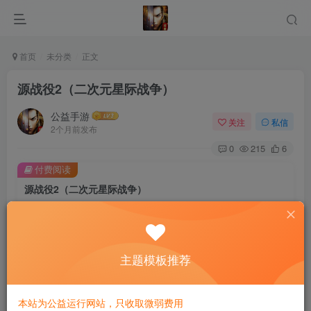
首页
未分类
正文
源战役2（二次元星际战争）
公益手游
关注
私信
2个月前发布
0
215
6
付费阅读
源战役2（二次元星际战争）
此内容为付费阅读，请付费后查看
10
限时特惠
30
￥
￥
免费
主题模板推荐
免费
黄金会员
钻石会员
立即购买
本站为公益运行网站，只收取微弱费用