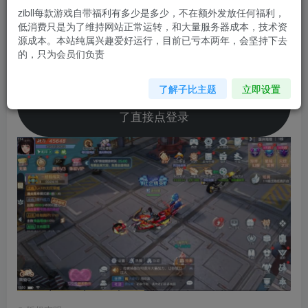
您当前未登录！建议登陆后购买，可保存购买订单
zibll每款游戏自带福利有多少是多少，不在额外发放任何福利，
低消费只是为了维持网站正常运转，和大量服务器成本，技术资
源成本。本站纯属兴趣爱好运行，目前已亏本两年，会坚持下去
客户端下载
的，只为会员们负责
了解子比主题
立即设置
游戏进不去联系重启，不要选择区服，注册好
了直接点登录