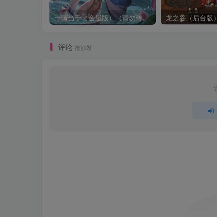
一骑当千（金屋版）（请勿传播宣传谢谢了，有点儿违禁）
龙之谷（后台版
评论
抢沙发