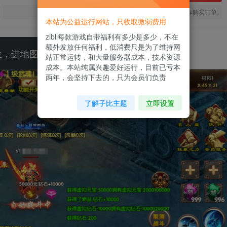
您当前未登录！建议登陆后购买，可保存购买订单
本站为公益运行网站，只收取微弱费用
zibll每款游戏自带福利有多少是多少，不在
额外发放任何福利，低消费只是为了维持网
生，进地图进不去就是武魂等级不到。
站正常运转，和大量服务器成本，技术资源
成本。本站纯属兴趣爱好运行，目前已亏本
两年，会坚持下去的，只为会员们负责
了解子比主题
立即设置