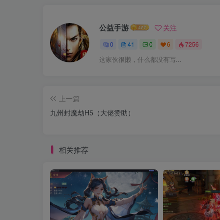
公益手游
关注
0
41
0
6
7256
这家伙很懒，什么都没有写...
上一篇
九州封魔劫H5（大佬赞助）
相关推荐