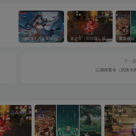
一骑当千（金屋版）（请勿传播宣传谢谢了，有点儿违禁）
龙之谷（后台版）福利超多
魔道修仙
下一
江湖侠客令（武侠卡