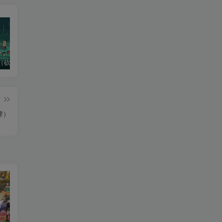
（砍树）新版
龙神大陆（阿拉德）老游推荐
热血江湖（后台版）
篇
牌）