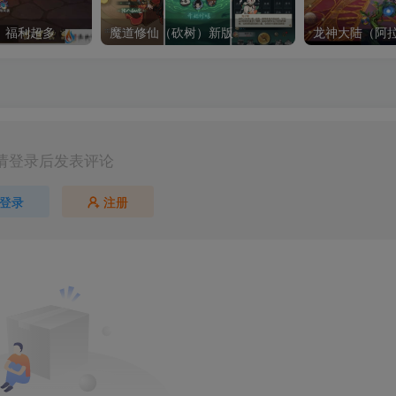
）福利超多
魔道修仙（砍树）新版
龙神大陆（阿
请登录后发表评论
登录
注册