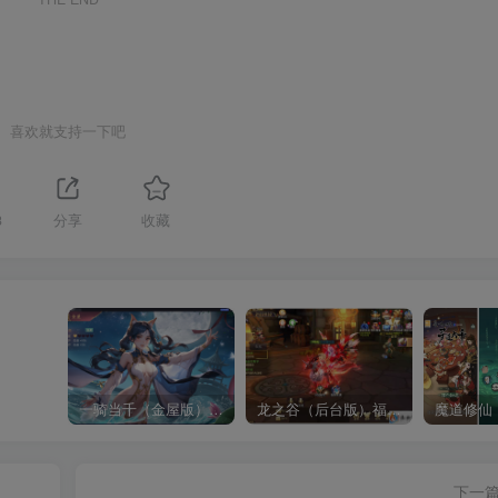
喜欢就支持一下吧
3
分享
收藏
一骑当千（金屋版）（请勿传播宣传谢谢了，有点儿违禁）
龙之谷（后台版）福利超多
魔道修仙
下一