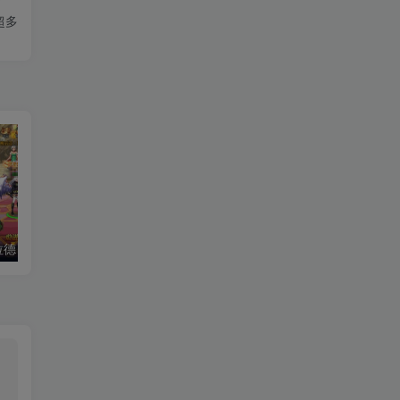
超多
拉德）老游推荐
热血江湖（后台版）