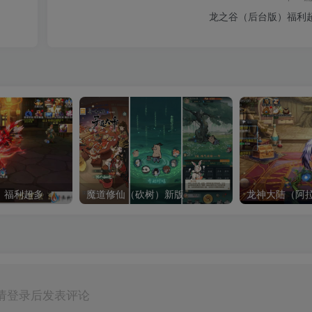
龙之谷（后台版）福利
）福利超多
魔道修仙（砍树）新版
龙神大陆（阿
请登录后发表评论