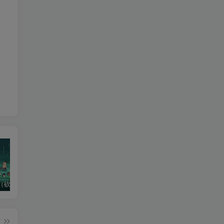
（砍树）新版
龙神大陆（阿拉德）老游推荐
热血江湖（后台版）
篇