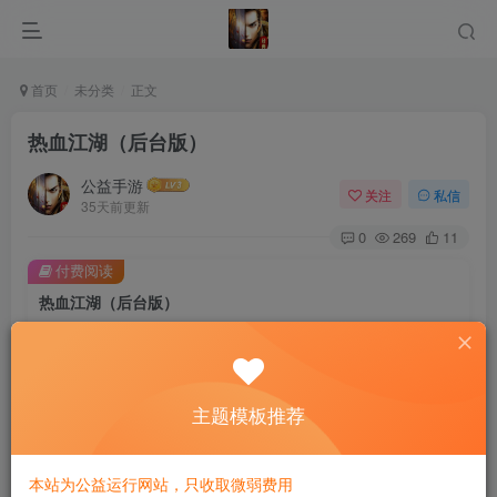
首页
未分类
正文
热血江湖（后台版）
公益手游
关注
私信
35天前更新
0
269
11
付费阅读
热血江湖（后台版）
此内容为付费阅读，请付费后查看
10
限时特惠
30
￥
￥
免费
主题模板推荐
免费
黄金会员
钻石会员
立即购买
本站为公益运行网站，只收取微弱费用