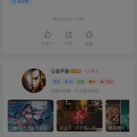
未分类
喜欢就支持一下吧
点赞
11
分享
收藏
公益手游
关注
0
41
0
6
7362
这家伙很懒，什么都没有写...
一骑当千（金屋版）（请勿传播宣传谢谢了，有点儿违禁）
龙之谷（后台版）福利超多
魔道修仙（砍树