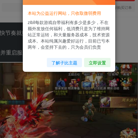
您当前未登录！建议登陆后购买，可保存购买订单
本站为公益运行网站，只收取微弱费用
zibll每款游戏自带福利有多少是多少，不在
额外发放任何福利，低消费只是为了维持网
快节奏就购买后台
注册
站正常运转，和大量服务器成本，技术资源
成本。本站纯属兴趣爱好运行，目前已亏本
两年，会坚持下去的，只为会员们负责
晓并重启服务器，默认所有游戏只开一区
了解子比主题
立即设置