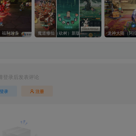
）福利超多
魔道修仙（砍树）新版
龙神大陆（阿
请登录后发表评论
登录
注册