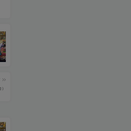
龙神大陆（阿拉德）老游推荐
热血江湖（后台版）
奇迹-勇者大陆（经典）（老端后台推荐）
篇
台）