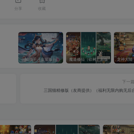
1
分享
收藏
一骑当千（金屋版）（请勿传播宣传谢谢了，有点儿违禁）
魔道修仙（砍树）新版
下一
三国猫精修版（友商提供）（福利无限内购无后