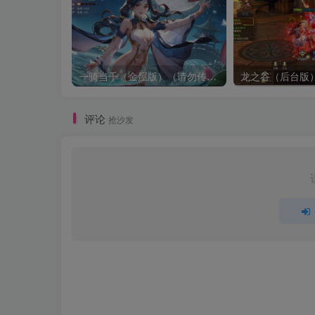
一骑当千（金屋版）（请勿传播宣传谢谢了，有点儿违禁）
龙之谷（后台版
评论
抢沙发