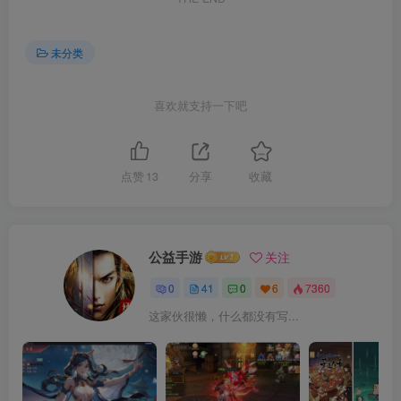
未分类
喜欢就支持一下吧
点赞
13
分享
收藏
公益手游
关注
0
41
0
6
7360
这家伙很懒，什么都没有写...