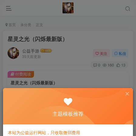
首页
未分类
正文
星灵之光（闪烁最新版）
公益手游
关注
私信
35天前更新
0
160
13
付费阅读
星灵之光（闪烁最新版）
此内容为付费阅读，请付费后查看
10
限时特惠
30
￥
￥
免费
主题模板推荐
免费
黄金会员
钻石会员
立即购买
本站为公益运行网站，只收取微弱费用