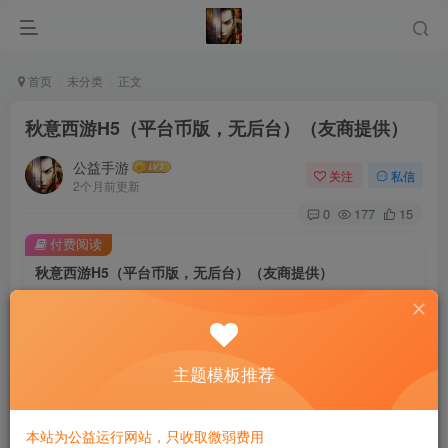
首页
未分类
正文
秋意西游H5（平台币版，无后台）（友商提供）
公益手游
关注
私信
2个月前更新
0
177
15
付费阅读
秋意西游H5（平台币版，无后台）（友商提供）
此内容为付费阅读，请付费后查看
10
限时特惠
30
￥
￥
免费
主题模板推荐
免费
黄金会员
钻石会员
立即购买
本站为公益运行网站，只收取微弱费用