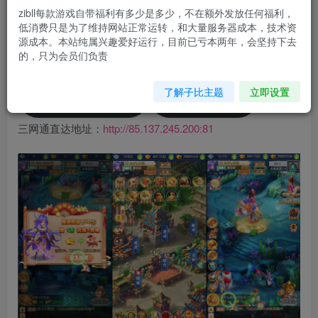
您当前未登录！建议登陆后购买，可保存购买订单
zibll每款游戏自带福利有多少是多少，不在额外发放任何福利，
低消费只是为了维持网站正常运转，和大量服务器成本，技术资
源成本。本站纯属兴趣爱好运行，目前已亏本两年，会坚持下去
客户端下载
三网通直达
的，只为会员们负责
了解子比主题
立即设置
友商提供只有充值
邀请码123456
三网通直达地址：
http://85.137.245.200:81