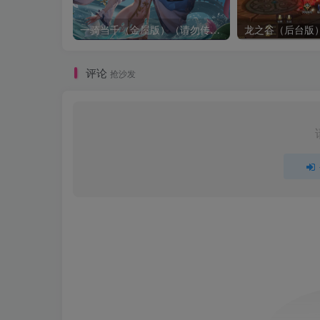
一骑当千（金屋版）（请勿传播宣传谢谢了，有点儿违禁）
龙之谷（后台版
评论
抢沙发