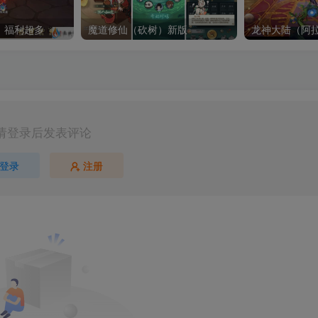
）福利超多
魔道修仙（砍树）新版
龙神大陆（阿
请登录后发表评论
登录
注册