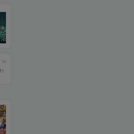
（砍树）新版
龙神大陆（阿拉德）老游推荐
热血江湖（后台版）
篇
奇）